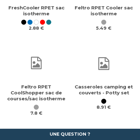
FreshCooler RPET sac
Feltro RPET Cooler sac
isotherme
isotherme
2.88 €
5.49 €
Feltro RPET
Casseroles camping et
CoolShopper sac de
couverts - Potty set
courses/sac isotherme
8.91 €
7.8 €
UNE QUESTION ?