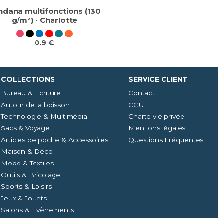
ndana multifonctions (130
g/m²) - Charlotte
0.9 €
COLLECTIONS
SERVICE CLIENT
Bureau & Ecriture
Contact
Autour de la boisson
CGU
Technologie & Multimédia
Charte vie privée
Sacs & Voyage
Mentions légales
Articles de poche & Accessoires
Questions Fréquentes
Maison & Déco
Mode & Textiles
Outils & Bricolage
Sports & Loisirs
Jeux & Jouets
Salons & Evènements